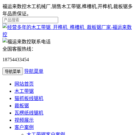
福运来数控木工机械厂,销售木工带锯,榫槽机,开榫机,裁板锯多
年品质保证。
全国客服热线：
18754433454
导航菜单
导航菜单
网站首页
木工带锯
猫抓板线锯机
裁板锯
瓦楞纸线锯机
视频展示
客户案例
木工带锯客户案例