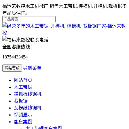
福运来数控木工机械厂,销售木工带锯,榫槽机,开榫机,裁板锯多
年品质保证。
全国客服热线：
18754433454
导航菜单
导航菜单
网站首页
木工带锯
猫抓板线锯机
裁板锯
瓦楞纸线锯机
视频展示
客户案例
木工带锯客户案例