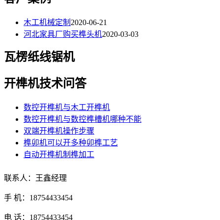
木工机械定制
2020-06-21
河北家具厂购买榫头机
2020-03-03
瓦楞纸线锯机
开榫机技术问答
数控开榫机与木工开榫机
数控开榫机与数控榫槽机哪种不能
双端开榫机操作步骤
榫卯机可以开多种卯榫工艺
自动开榫机制榫加工
联系人：王鑫经理
手 机：18754433454
电 话：18754433454