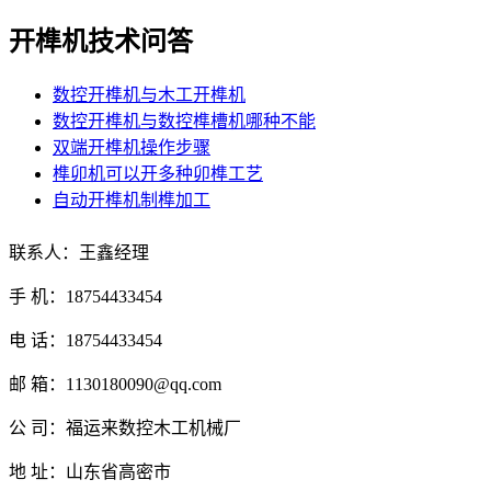
开榫机技术问答
数控开榫机与木工开榫机
数控开榫机与数控榫槽机哪种不能
双端开榫机操作步骤
榫卯机可以开多种卯榫工艺
自动开榫机制榫加工
联系人：王鑫经理
手 机：18754433454
电 话：18754433454
邮 箱：1130180090@qq.com
公 司：福运来数控木工机械厂
地 址：山东省高密市