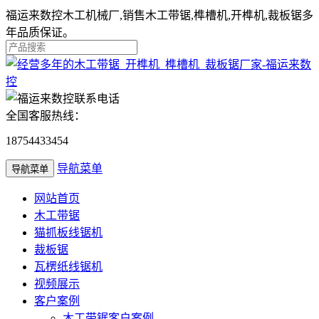
福运来数控木工机械厂,销售木工带锯,榫槽机,开榫机,裁板锯多
年品质保证。
全国客服热线：
18754433454
导航菜单
导航菜单
网站首页
木工带锯
猫抓板线锯机
裁板锯
瓦楞纸线锯机
视频展示
客户案例
木工带锯客户案例