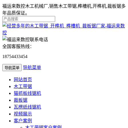
福运来数控木工机械厂,销售木工带锯,榫槽机,开榫机,裁板锯多
年品质保证。
全国客服热线：
18754433454
导航菜单
导航菜单
网站首页
木工带锯
猫抓板线锯机
裁板锯
瓦楞纸线锯机
视频展示
客户案例
木工带锯客户案例