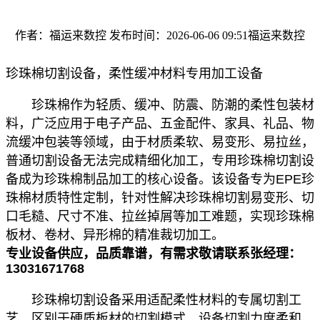
作者：福运来数控
发布时间：2026-06-06 09:51
福运来数控
珍珠棉切割设备，柔性缓冲材料专用加工设备
珍珠棉作为轻质、缓冲、防震、防潮的柔性包装材
料，广泛应用于电子产品、五金配件、家具、礼品、物
流缓冲包装等领域，由于材质柔软、易变形、易拉丝，
普通切割设备无法完成精细化加工，专用珍珠棉切割设
备成为珍珠棉制品加工的核心设备。该设备专为EPE珍
珠棉材质特性定制，针对性解决珍珠棉切割易变形、切
口毛糙、尺寸不准、拉丝掉屑等加工难题，实现珍珠棉
板材、卷材、异形棉的精准裁切加工。
专业设备供应，品质靠谱，有需求敬请联系张经理：
13031671768
珍珠棉切割设备采用适配柔性材料的专属切割工
艺，区别于硬质板材的切割模式，设备切割力度柔和、